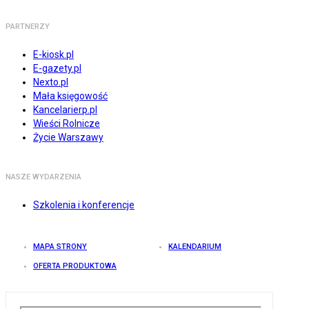
PARTNERZY
E-kiosk.pl
E-gazety.pl
Nexto.pl
Mała księgowość
Kancelarierp.pl
Wieści Rolnicze
Życie Warszawy
NASZE WYDARZENIA
Szkolenia i konferencje
MAPA STRONY
KALENDARIUM
OFERTA PRODUKTOWA