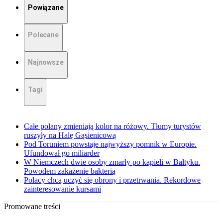
Powiązane
Polecane
Najnowsze
Tagi
Całe polany zmieniają kolor na różowy. Tłumy turystów
ruszyły na Halę Gąsienicową
Pod Toruniem powstaje najwyższy pomnik w Europie.
Ufundował go miliarder
W Niemczech dwie osoby zmarły po kąpieli w Bałtyku.
Powodem zakażenie bakterią
Polacy chcą uczyć się obrony i przetrwania. Rekordowe
zainteresowanie kursami
Promowane treści