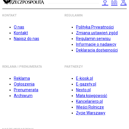
KONTAKT
REGULAMIN
O nas
Polityka Prywatności
Kontakt
Zmiana ustawień zgód
Napisz do nas
Regulamin serwisu
Informacje o nadawcy
Deklaracja dostępności
REKLAMA I PRENUMERATA
PARTNERZY
Reklama
E-kiosk.pl
Ogłoszenia
E-gazety.pl
Prenumerata
Nexto.pl
Archiwum
Mała księgowość
Kancelarierp.pl
Wieści Rolnicze
Życie Warszawy