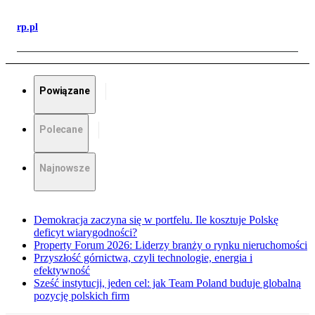
rp.pl
Powiązane
Polecane
Najnowsze
Demokracja zaczyna się w portfelu. Ile kosztuje Polskę
deficyt wiarygodności?
Property Forum 2026: Liderzy branży o rynku nieruchomości
Przyszłość górnictwa, czyli technologie, energia i
efektywność
Sześć instytucji, jeden cel: jak Team Poland buduje globalną
pozycję polskich firm