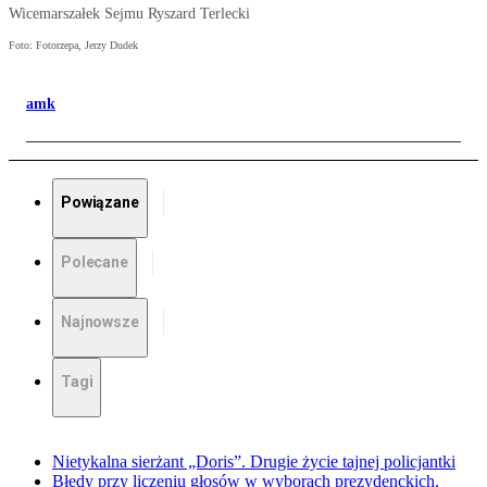
Wicemarszałek Sejmu Ryszard Terlecki
Foto: Fotorzepa, Jerzy Dudek
amk
Powiązane
Polecane
Najnowsze
Tagi
Nietykalna sierżant „Doris”. Drugie życie tajnej policjantki
Błędy przy liczeniu głosów w wyborach prezydenckich.