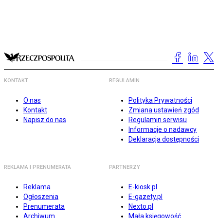
KONTAKT
REGULAMIN
O nas
Polityka Prywatności
Kontakt
Zmiana ustawień zgód
Napisz do nas
Regulamin serwisu
Informacje o nadawcy
Deklaracja dostępności
REKLAMA I PRENUMERATA
PARTNERZY
Reklama
E-kiosk.pl
Ogłoszenia
E-gazety.pl
Prenumerata
Nexto.pl
Archiwum
Mała księgowość