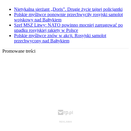
Nietykalna sierżant „Doris”. Drugie życie tajnej policjantki
Polskie myśliwce ponownie przechwyciły rosyjski samolot
wojskowy nad Bałtykiem
Szef MSZ Litwy: NATO powinno mocniej zareagować po
upadku rosyjskiej rakiety w Polsce
Polskie myśliwce znów w akcji. Rosyjski samolot
przechwycony nad Bałtykiem
Promowane treści