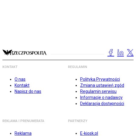
KONTAKT
REGULAMIN
O nas
Polityka Prywatności
Kontakt
Zmiana ustawień zgód
Napisz do nas
Regulamin serwisu
Informacje o nadawcy
Deklaracja dostępności
REKLAMA I PRENUMERATA
PARTNERZY
Reklama
E-kiosk.pl