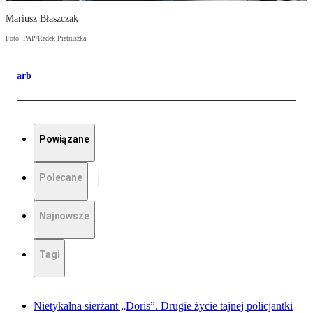
Mariusz Błaszczak
Foto: PAP/Radek Pietruszka
arb
Powiązane
Polecane
Najnowsze
Tagi
Nietykalna sierżant „Doris”. Drugie życie tajnej policjantki