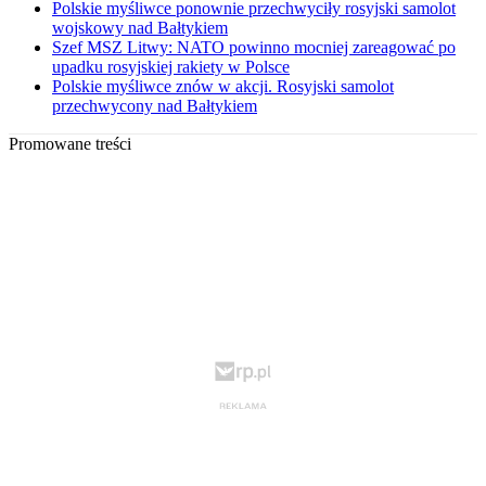
Polskie myśliwce ponownie przechwyciły rosyjski samolot
wojskowy nad Bałtykiem
Szef MSZ Litwy: NATO powinno mocniej zareagować po
upadku rosyjskiej rakiety w Polsce
Polskie myśliwce znów w akcji. Rosyjski samolot
przechwycony nad Bałtykiem
Promowane treści