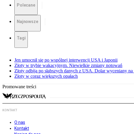
Polecane
Najnowsze
Tagi
Jen umocnił się po wspólnej interwencji USA i Japonii
Złoty w trybie wakacyjnym. Niewielkie zmiany notowań
Złoty odbija po słabszych danych z USA. Dolar wyceniany na 
Złoty w coraz większych opałach
Promowane treści
KONTAKT
O nas
Kontakt