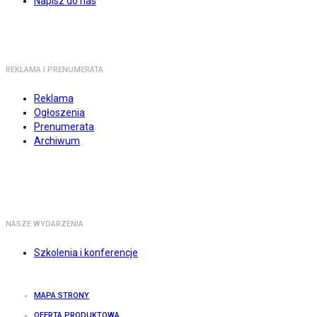
Napisz do nas
REKLAMA I PRENUMERATA
Reklama
Ogłoszenia
Prenumerata
Archiwum
NASZE WYDARZENIA
Szkolenia i konferencje
MAPA STRONY
OFERTA PRODUKTOWA