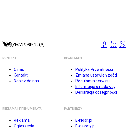
KONTAKT
REGULAMIN
O nas
Polityka Prywatności
Kontakt
Zmiana ustawień zgód
Napisz do nas
Regulamin serwisu
Informacje o nadawcy
Deklaracja dostępności
REKLAMA I PRENUMERATA
PARTNERZY
Reklama
E-kiosk.pl
Ogłoszenia
E-gazety.pl