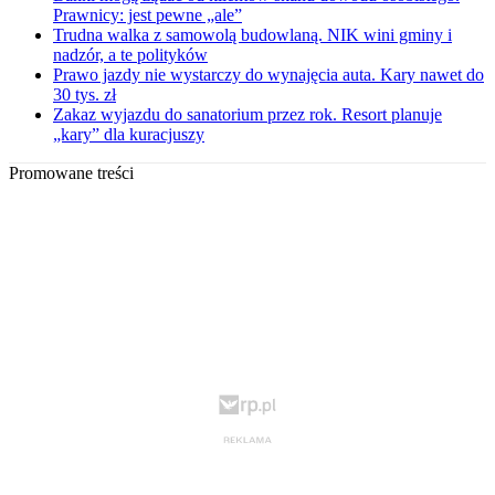
Prawnicy: jest pewne „ale”
Trudna walka z samowolą budowlaną. NIK wini gminy i
nadzór, a te polityków
Prawo jazdy nie wystarczy do wynajęcia auta. Kary nawet do
30 tys. zł
Zakaz wyjazdu do sanatorium przez rok. Resort planuje
„kary” dla kuracjuszy
Promowane treści