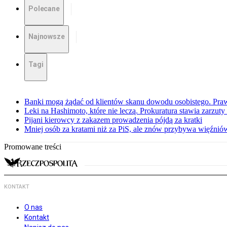
Polecane
Najnowsze
Tagi
Banki mogą żądać od klientów skanu dowodu osobistego. Praw
Leki na Hashimoto, które nie leczą. Prokuratura stawia zarzuty
Pijani kierowcy z zakazem prowadzenia pójdą za kratki
Mniej osób za kratami niż za PiS, ale znów przybywa więźnió
Promowane treści
KONTAKT
O nas
Kontakt