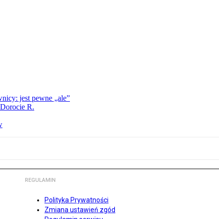
nicy: jest pewne „ale”
 Dorocie R.
w
REGULAMIN
Polityka Prywatności
Zmiana ustawień zgód