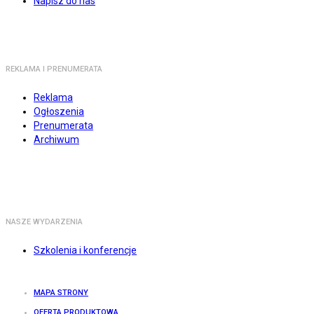
Napisz do nas
REKLAMA I PRENUMERATA
Reklama
Ogłoszenia
Prenumerata
Archiwum
NASZE WYDARZENIA
Szkolenia i konferencje
MAPA STRONY
OFERTA PRODUKTOWA