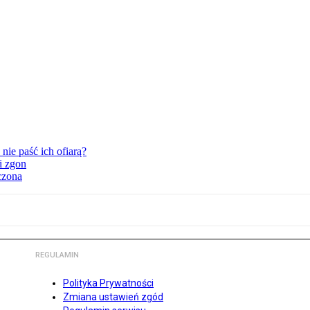
nie paść ich ofiarą?
i zgon
czona
REGULAMIN
Polityka Prywatności
Zmiana ustawień zgód