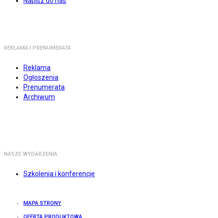
Napisz do nas
REKLAMA I PRENUMERATA
Reklama
Ogłoszenia
Prenumerata
Archiwum
NASZE WYDARZENIA
Szkolenia i konferencje
MAPA STRONY
OFERTA PRODUKTOWA