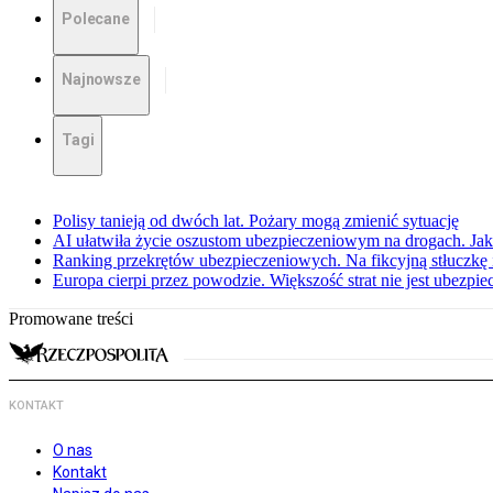
Polecane
Najnowsze
Tagi
Polisy tanieją od dwóch lat. Pożary mogą zmienić sytuację
AI ułatwiła życie oszustom ubezpieczeniowym na drogach. Jak 
Ranking przekrętów ubezpieczeniowych. Na fikcyjną stłuczkę 
Europa cierpi przez powodzie. Większość strat nie jest ubezpie
Promowane treści
KONTAKT
O nas
Kontakt