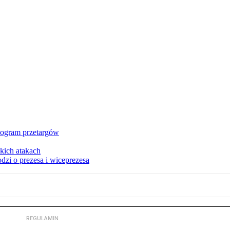
nogram przetargów
kich atakach
zi o prezesa i wiceprezesa
REGULAMIN