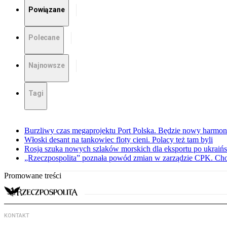
Powiązane
Polecane
Najnowsze
Tagi
Burzliwy czas megaprojektu Port Polska. Będzie nowy harmo
Włoski desant na tankowiec floty cieni. Polacy też tam byli
Rosja szuka nowych szlaków morskich dla eksportu po ukraińs
„Rzeczpospolita” poznała powód zmian w zarządzie CPK. Chod
Promowane treści
KONTAKT