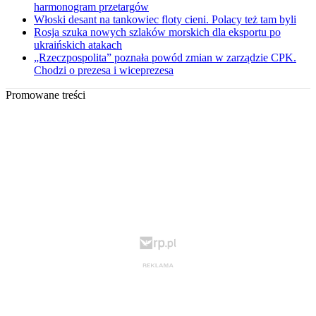
harmonogram przetargów
Włoski desant na tankowiec floty cieni. Polacy też tam byli
Rosja szuka nowych szlaków morskich dla eksportu po
ukraińskich atakach
„Rzeczpospolita” poznała powód zmian w zarządzie CPK.
Chodzi o prezesa i wiceprezesa
Promowane treści