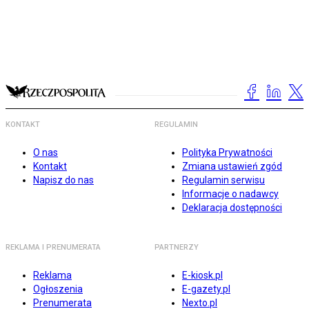
KONTAKT
REGULAMIN
O nas
Polityka Prywatności
Kontakt
Zmiana ustawień zgód
Napisz do nas
Regulamin serwisu
Informacje o nadawcy
Deklaracja dostępności
REKLAMA I PRENUMERATA
PARTNERZY
Reklama
E-kiosk.pl
Ogłoszenia
E-gazety.pl
Prenumerata
Nexto.pl