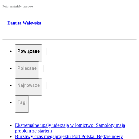
Foto: materiały prasowe
Danuta Walewska
Powiązane
Polecane
Najnowsze
Tagi
Ekstremalne upały uderzają w lotnictwo. Samoloty mają
problem ze startem
Burzliwy czas megaprojektu Port Polska. Będzie nowy