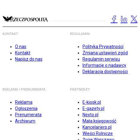
KONTAKT
REGULAMIN
O nas
Polityka Prywatności
Kontakt
Zmiana ustawień zgód
Napisz do nas
Regulamin serwisu
Informacje o nadawcy
Deklaracja dostępności
REKLAMA I PRENUMERATA
PARTNERZY
Reklama
E-kiosk.pl
Ogłoszenia
E-gazety.pl
Prenumerata
Nexto.pl
Archiwum
Mała księgowość
Kancelarierp.pl
Wieści Rolnicze
Życie Warszawy