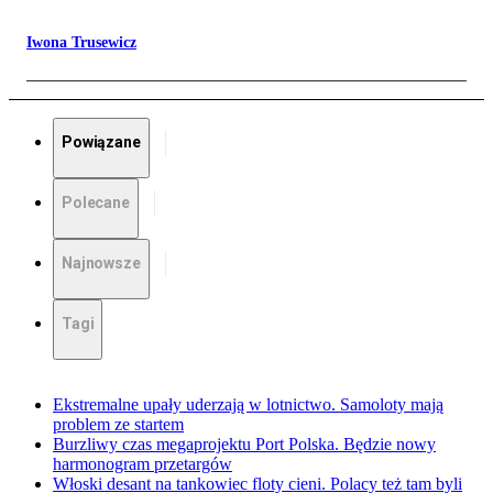
Iwona Trusewicz
Powiązane
Polecane
Najnowsze
Tagi
Ekstremalne upały uderzają w lotnictwo. Samoloty mają
problem ze startem
Burzliwy czas megaprojektu Port Polska. Będzie nowy
harmonogram przetargów
Włoski desant na tankowiec floty cieni. Polacy też tam byli