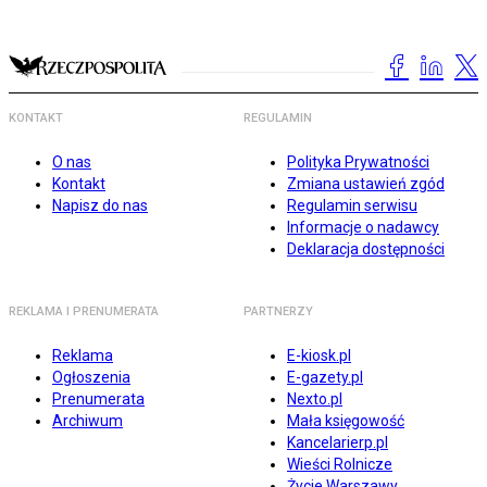
KONTAKT
REGULAMIN
O nas
Polityka Prywatności
Kontakt
Zmiana ustawień zgód
Napisz do nas
Regulamin serwisu
Informacje o nadawcy
Deklaracja dostępności
REKLAMA I PRENUMERATA
PARTNERZY
Reklama
E-kiosk.pl
Ogłoszenia
E-gazety.pl
Prenumerata
Nexto.pl
Archiwum
Mała księgowość
Kancelarierp.pl
Wieści Rolnicze
Życie Warszawy