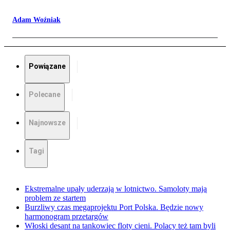
Adam Woźniak
Powiązane
Polecane
Najnowsze
Tagi
Ekstremalne upały uderzają w lotnictwo. Samoloty mają
problem ze startem
Burzliwy czas megaprojektu Port Polska. Będzie nowy
harmonogram przetargów
Włoski desant na tankowiec floty cieni. Polacy też tam byli