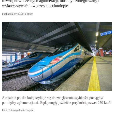
rozwój nowoczesnych aglomeracji, musi być zintegrowany i
wykorzystywać nowoczesne technologie.
Publikacja:
07.05.2019 21:00
Aktualnie polska kolej szykuje się do zwiększenia szybkości pociągów
pomiędzy aglomeracjami. Będą mogły jeździć z prędkością nawet 250 km/h
Foto: Fotorzepa/Marta Bogacz