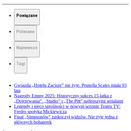
Powiązane
Polecane
Najnowsze
Tagi
Gwiazda „Hotelu Zacisze” nie żyje. Prunella Scales miała 93
lata
Nagrody Emmy 2025: Historyczny sukces 15-latka z
„Dojrzewania”. „Studio” i „The Pitt” najlepszymi serialami
Legendy i nieco sprośności w nowym sezonie Teatru TV:
Fredro spotyka Mickiewicza
Finał „Simpsonów” zaskoczył widzów. Nie żyje jedna z
głównych bohaterek