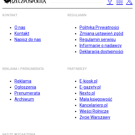
KONTAKT
REGULAMIN
O nas
Polityka Prywatności
Kontakt
Zmiana ustawień zgód
Napisz do nas
Regulamin serwisu
Informacje o nadawcy
Deklaracja dostępności
REKLAMA I PRENUMERATA
PARTNERZY
Reklama
E-kiosk.pl
Ogłoszenia
E-gazety.pl
Prenumerata
Nexto.pl
Archiwum
Mała księgowość
Kancelarierp.pl
Wieści Rolnicze
Życie Warszawy
NASZE WYDARZENIA