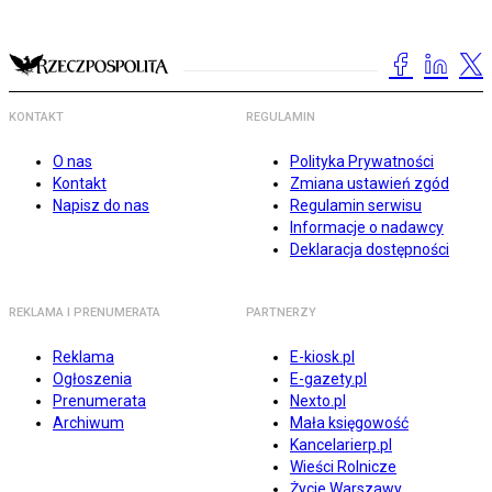
KONTAKT
REGULAMIN
O nas
Polityka Prywatności
Kontakt
Zmiana ustawień zgód
Napisz do nas
Regulamin serwisu
Informacje o nadawcy
Deklaracja dostępności
REKLAMA I PRENUMERATA
PARTNERZY
Reklama
E-kiosk.pl
Ogłoszenia
E-gazety.pl
Prenumerata
Nexto.pl
Archiwum
Mała księgowość
Kancelarierp.pl
Wieści Rolnicze
Życie Warszawy