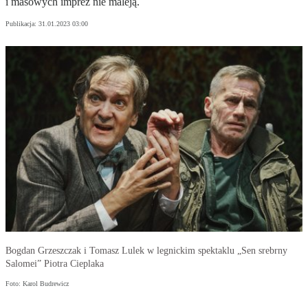
i masowych imprez nie maleją.
Publikacja:
31.01.2023 03:00
Bogdan Grzeszczak i Tomasz Lulek w legnickim spektaklu „Sen srebrny
Salomei” Piotra Cieplaka
Foto: Karol Budrewicz