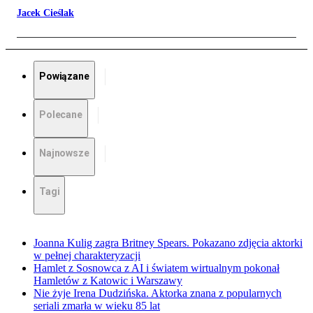
Jacek Cieślak
Powiązane
Polecane
Najnowsze
Tagi
Joanna Kulig zagra Britney Spears. Pokazano zdjęcia aktorki
w pełnej charakteryzacji
Hamlet z Sosnowca z AI i światem wirtualnym pokonał
Hamletów z Katowic i Warszawy
Nie żyje Irena Dudzińska. Aktorka znana z popularnych
seriali zmarła w wieku 85 lat