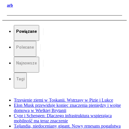
arb
Powiązane
Polecane
Najnowsze
Tagi
Trzęsienie ziemi w Toskanii. Wstrząsy w Pizie i Lukce
Elon Musk przewiduje koniec znaczenia pieniędzy i wojnę
domową w Wielkiej Brytanii
Cypr i Schengen: Dlaczego infrastruktura wspierająca
mobilność ma teraz znaczenie
Tajlandia, niedoceniany gigant. Nowy renesans pogaństwa