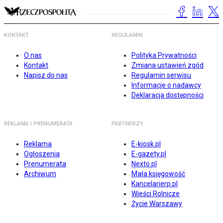
KONTAKT
REGULAMIN
O nas
Polityka Prywatności
Kontakt
Zmiana ustawień zgód
Napisz do nas
Regulamin serwisu
Informacje o nadawcy
Deklaracja dostępności
REKLAMA I PRENUMERATA
PARTNERZY
Reklama
E-kiosk.pl
Ogłoszenia
E-gazety.pl
Prenumerata
Nexto.pl
Archiwum
Mała księgowość
Kancelarierp.pl
Wieści Rolnicze
Życie Warszawy