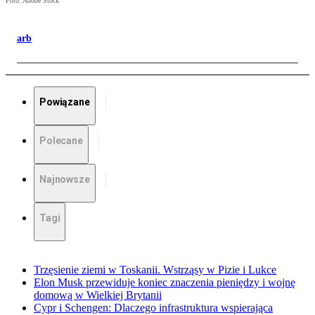
Foto: Adobe Stock
arb
Powiązane
Polecane
Najnowsze
Tagi
Trzęsienie ziemi w Toskanii. Wstrząsy w Pizie i Lukce
Elon Musk przewiduje koniec znaczenia pieniędzy i wojnę
domową w Wielkiej Brytanii
Cypr i Schengen: Dlaczego infrastruktura wspierająca