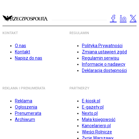
KONTAKT
REGULAMIN
O nas
Polityka Prywatności
Kontakt
Zmiana ustawień zgód
Napisz do nas
Regulamin serwisu
Informacje o nadawcy
Deklaracja dostępności
REKLAMA I PRENUMERATA
PARTNERZY
Reklama
E-kiosk.pl
Ogłoszenia
E-gazety.pl
Prenumerata
Nexto.pl
Archiwum
Mała księgowość
Kancelarierp.pl
Wieści Rolnicze
Życie Warszawy