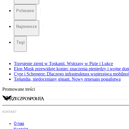
Polecane
Najnowsze
Tagi
Trzęsienie ziemi w Toskanii. Wstrząsy w Pizie i Lukce
Elon Musk przewiduje koniec znaczenia pieniędzy i wojnę do
Cypr i Schengen: Dlaczego infrastruktura wspierająca mobilno
Tajlandia, niedoceniany gigant. Nowy renesans pogaństwa
Promowane treści
KONTAKT
O nas