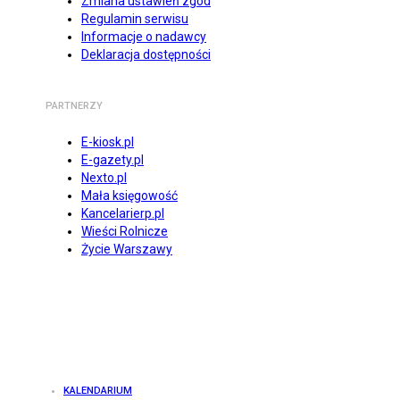
Zmiana ustawień zgód
Regulamin serwisu
Informacje o nadawcy
Deklaracja dostępności
PARTNERZY
E-kiosk.pl
E-gazety.pl
Nexto.pl
Mała księgowość
Kancelarierp.pl
Wieści Rolnicze
Życie Warszawy
KALENDARIUM