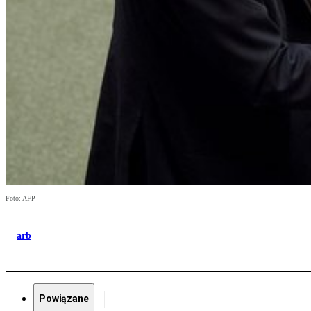
Foto: AFP
arb
Powiązane