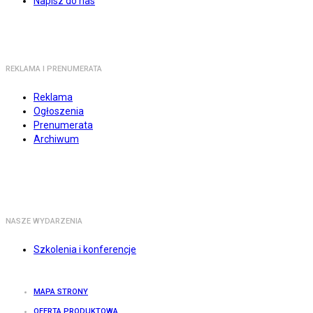
Napisz do nas
REKLAMA I PRENUMERATA
Reklama
Ogłoszenia
Prenumerata
Archiwum
NASZE WYDARZENIA
Szkolenia i konferencje
MAPA STRONY
OFERTA PRODUKTOWA