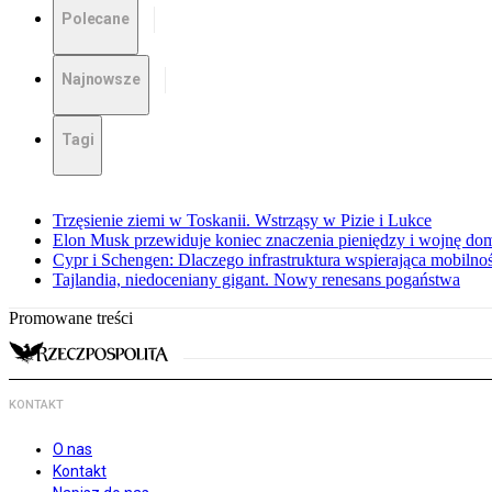
Polecane
Najnowsze
Tagi
Trzęsienie ziemi w Toskanii. Wstrząsy w Pizie i Lukce
Elon Musk przewiduje koniec znaczenia pieniędzy i wojnę do
Cypr i Schengen: Dlaczego infrastruktura wspierająca mobilno
Tajlandia, niedoceniany gigant. Nowy renesans pogaństwa
Promowane treści
KONTAKT
O nas
Kontakt