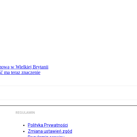
mową w Wielkiej Brytanii
ść ma teraz znaczenie
REGULAMIN
Polityka Prywatności
Zmiana ustawień zgód