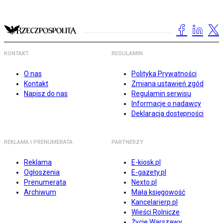
KONTAKT
REGULAMIN
O nas
Polityka Prywatności
Kontakt
Zmiana ustawień zgód
Napisz do nas
Regulamin serwisu
Informacje o nadawcy
Deklaracja dostępności
REKLAMA I PRENUMERATA
PARTNERZY
Reklama
E-kiosk.pl
Ogłoszenia
E-gazety.pl
Prenumerata
Nexto.pl
Archiwum
Mała księgowość
Kancelarierp.pl
Wieści Rolnicze
Życie Warszawy