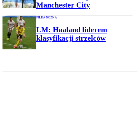
Manchester City
PIŁKA NOŻNA
LM: Haaland liderem
klasyfikacji strzelców
PIŁKA NOŻNA
Zbigniew Boniek ujawnił
nazwisko następcy Jerzego
Brzęczka na stanowisku
selekcjonera
PIŁKA NOŻNA