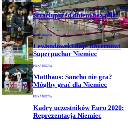
PIŁKA NOŻNA
Strach przed dniem bez piłki
PIŁKA NOŻNA
Lewandowski daje Bayernowi
Superpuchar Niemiec
PIŁKA NOŻNA
Matthaus: Sancho nie gra?
Mógłby grać dla Niemiec
PIŁKA NOŻNA
Kadry uczestników Euro 2020:
Reprezentacja Niemiec