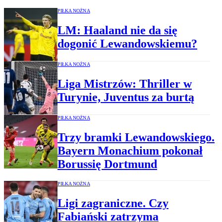
PIŁKA NOŻNA
LM: Haaland nie da się
dogonić Lewandowskiemu?
PIŁKA NOŻNA
Liga Mistrzów: Thriller w
Turynie, Juventus za burtą
PIŁKA NOŻNA
Trzy bramki Lewandowskiego.
Bayern Monachium pokonał
Borussię Dortmund
PIŁKA NOŻNA
Ligi zagraniczne. Czy
Fabiański zatrzyma