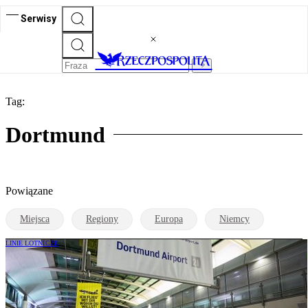
Serwisy
Tag:
Dortmund
Powiązane
Miejsca
Regiony
Europa
Niemcy
LINIE LOTNICZE
Wizz Air dokłada Dortmund do swojej
warszawskiej siatki