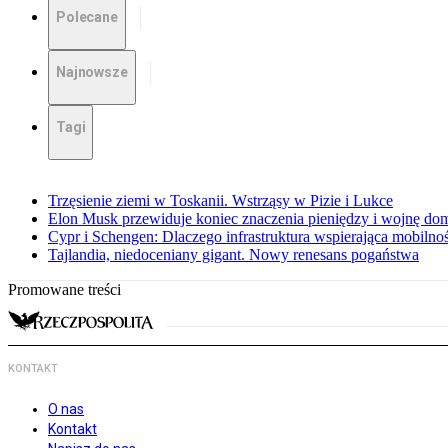
Polecane
Najnowsze
Tagi
Trzęsienie ziemi w Toskanii. Wstrząsy w Pizie i Lukce
Elon Musk przewiduje koniec znaczenia pieniędzy i wojnę do
Cypr i Schengen: Dlaczego infrastruktura wspierająca mobilno
Tajlandia, niedoceniany gigant. Nowy renesans pogaństwa
Promowane treści
KONTAKT
O nas
Kontakt