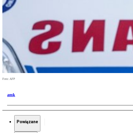
Foto: AFP
amk
Powiązane