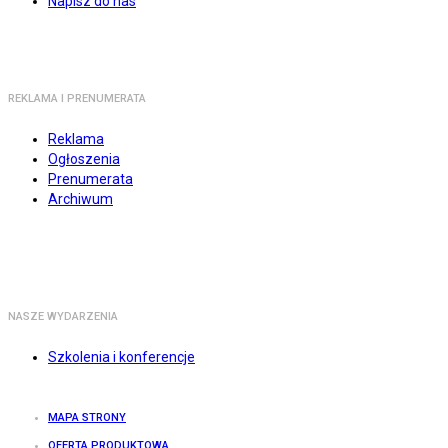
Napisz do nas
REKLAMA I PRENUMERATA
Reklama
Ogłoszenia
Prenumerata
Archiwum
NASZE WYDARZENIA
Szkolenia i konferencje
MAPA STRONY
OFERTA PRODUKTOWA