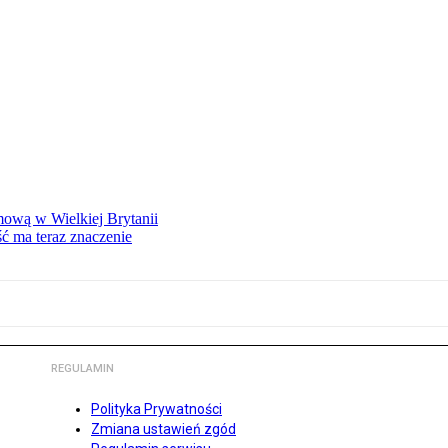
mową w Wielkiej Brytanii
ść ma teraz znaczenie
REGULAMIN
Polityka Prywatności
Zmiana ustawień zgód