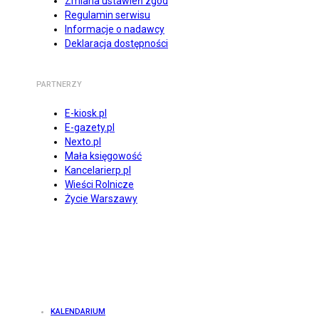
Zmiana ustawień zgód
Regulamin serwisu
Informacje o nadawcy
Deklaracja dostępności
PARTNERZY
E-kiosk.pl
E-gazety.pl
Nexto.pl
Mała księgowość
Kancelarierp.pl
Wieści Rolnicze
Życie Warszawy
KALENDARIUM