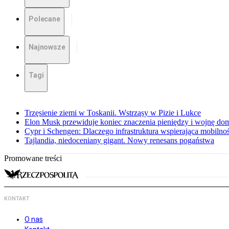
Polecane
Najnowsze
Tagi
Trzęsienie ziemi w Toskanii. Wstrząsy w Pizie i Lukce
Elon Musk przewiduje koniec znaczenia pieniędzy i wojnę do
Cypr i Schengen: Dlaczego infrastruktura wspierająca mobilno
Tajlandia, niedoceniany gigant. Nowy renesans pogaństwa
Promowane treści
KONTAKT
O nas