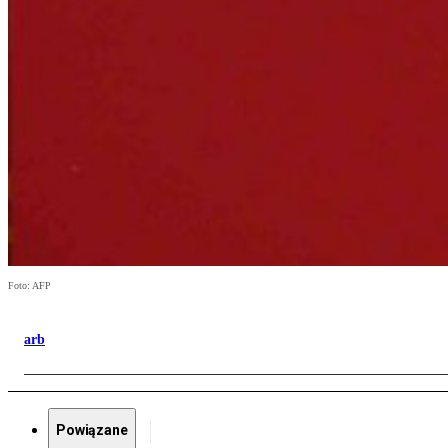
Foto: AFP
arb
Powiązane