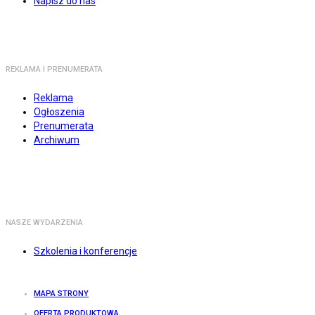
Napisz do nas
REKLAMA I PRENUMERATA
Reklama
Ogłoszenia
Prenumerata
Archiwum
NASZE WYDARZENIA
Szkolenia i konferencje
MAPA STRONY
OFERTA PRODUKTOWA