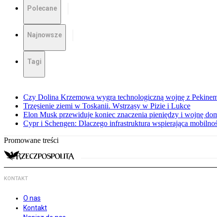
Polecane
Najnowsze
Tagi
Czy Dolina Krzemowa wygra technologiczną wojnę z Pekinem?
Trzęsienie ziemi w Toskanii. Wstrząsy w Pizie i Lukce
Elon Musk przewiduje koniec znaczenia pieniędzy i wojnę do
Cypr i Schengen: Dlaczego infrastruktura wspierająca mobilno
Promowane treści
KONTAKT
O nas
Kontakt