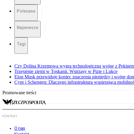
Polecane
Najnowsze
Tagi
Czy Dolina Krzemowa wygra technologiczną wojnę z Pekinem?
Trzęsienie ziemi w Toskanii. Wstrząsy w Pizie i Lukce
Elon Musk przewiduje koniec znaczenia pieniędzy i wojnę do
Cypr i Schengen: Dlaczego infrastruktura wspierająca mobilno
Promowane treści
KONTAKT
O nas