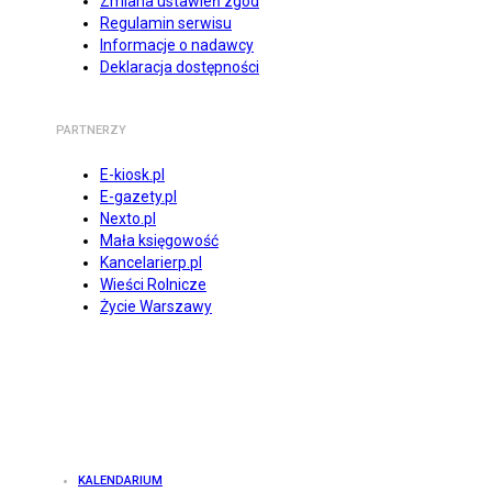
Zmiana ustawień zgód
Regulamin serwisu
Informacje o nadawcy
Deklaracja dostępności
PARTNERZY
E-kiosk.pl
E-gazety.pl
Nexto.pl
Mała księgowość
Kancelarierp.pl
Wieści Rolnicze
Życie Warszawy
KALENDARIUM