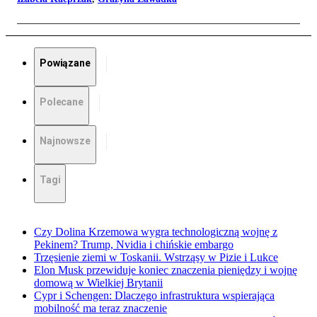
Powiązane
Polecane
Najnowsze
Tagi
Czy Dolina Krzemowa wygra technologiczną wojnę z
Pekinem? Trump, Nvidia i chińskie embargo
Trzęsienie ziemi w Toskanii. Wstrząsy w Pizie i Lukce
Elon Musk przewiduje koniec znaczenia pieniędzy i wojnę
domową w Wielkiej Brytanii
Cypr i Schengen: Dlaczego infrastruktura wspierająca
mobilność ma teraz znaczenie