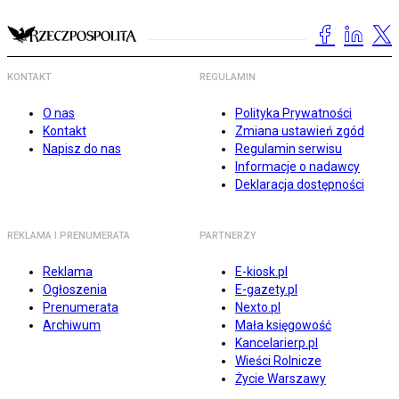
KONTAKT
REGULAMIN
O nas
Polityka Prywatności
Kontakt
Zmiana ustawień zgód
Napisz do nas
Regulamin serwisu
Informacje o nadawcy
Deklaracja dostępności
REKLAMA I PRENUMERATA
PARTNERZY
Reklama
E-kiosk.pl
Ogłoszenia
E-gazety.pl
Prenumerata
Nexto.pl
Archiwum
Mała księgowość
Kancelarierp.pl
Wieści Rolnicze
Życie Warszawy