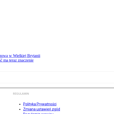
mową w Wielkiej Brytanii
ść ma teraz znaczenie
REGULAMIN
Polityka Prywatności
Zmiana ustawień zgód