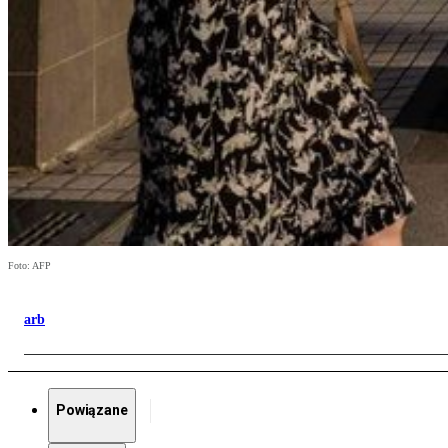
Foto: AFP
arb
Powiązane