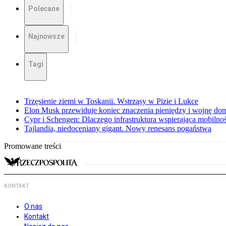
Polecane
Najnowsze
Tagi
Trzęsienie ziemi w Toskanii. Wstrząsy w Pizie i Lukce
Elon Musk przewiduje koniec znaczenia pieniędzy i wojnę do
Cypr i Schengen: Dlaczego infrastruktura wspierająca mobilno
Tajlandia, niedoceniany gigant. Nowy renesans pogaństwa
Promowane treści
KONTAKT
O nas
Kontakt