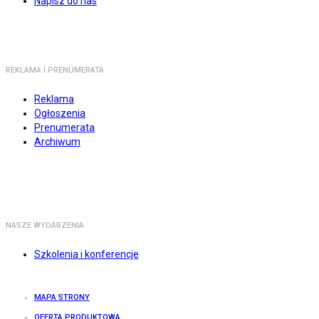
Napisz do nas
REKLAMA I PRENUMERATA
Reklama
Ogłoszenia
Prenumerata
Archiwum
NASZE WYDARZENIA
Szkolenia i konferencje
MAPA STRONY
OFERTA PRODUKTOWA