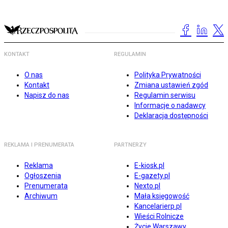
KONTAKT
REGULAMIN
O nas
Polityka Prywatności
Kontakt
Zmiana ustawień zgód
Napisz do nas
Regulamin serwisu
Informacje o nadawcy
Deklaracja dostępności
REKLAMA I PRENUMERATA
PARTNERZY
Reklama
E-kiosk.pl
Ogłoszenia
E-gazety.pl
Prenumerata
Nexto.pl
Archiwum
Mała księgowość
Kancelarierp.pl
Wieści Rolnicze
Życie Warszawy