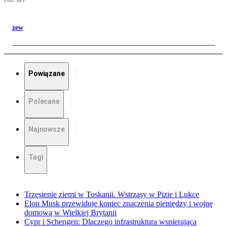
Foto: AFP
zew
Powiązane
Polecane
Najnowsze
Tagi
Trzęsienie ziemi w Toskanii. Wstrząsy w Pizie i Lukce
Elon Musk przewiduje koniec znaczenia pieniędzy i wojnę
domową w Wielkiej Brytanii
Cypr i Schengen: Dlaczego infrastruktura wspierająca