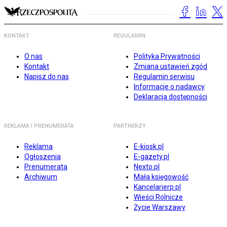
KONTAKT
REGULAMIN
O nas
Polityka Prywatności
Kontakt
Zmiana ustawień zgód
Napisz do nas
Regulamin serwisu
Informacje o nadawcy
Deklaracja dostępności
REKLAMA I PRENUMERATA
PARTNERZY
Reklama
E-kiosk.pl
Ogłoszenia
E-gazety.pl
Prenumerata
Nexto.pl
Archiwum
Mała księgowość
Kancelarierp.pl
Wieści Rolnicze
Życie Warszawy