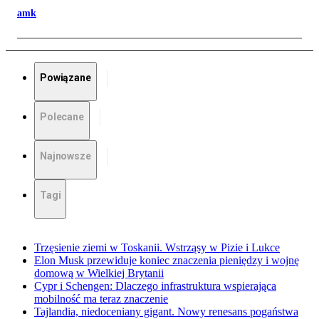
amk
Powiązane
Polecane
Najnowsze
Tagi
Trzęsienie ziemi w Toskanii. Wstrząsy w Pizie i Lukce
Elon Musk przewiduje koniec znaczenia pieniędzy i wojnę
domową w Wielkiej Brytanii
Cypr i Schengen: Dlaczego infrastruktura wspierająca
mobilność ma teraz znaczenie
Tajlandia, niedoceniany gigant. Nowy renesans pogaństwa