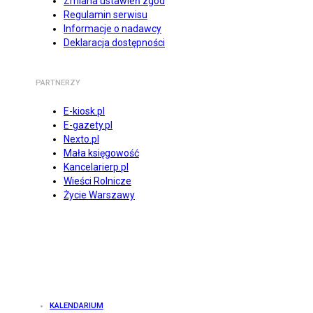
Zmiana ustawień zgód
Regulamin serwisu
Informacje o nadawcy
Deklaracja dostępności
PARTNERZY
E-kiosk.pl
E-gazety.pl
Nexto.pl
Mała księgowość
Kancelarierp.pl
Wieści Rolnicze
Życie Warszawy
KALENDARIUM