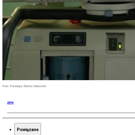
Foto: Fotorzepa, Bartosz Jankowski
zew
Powiązane