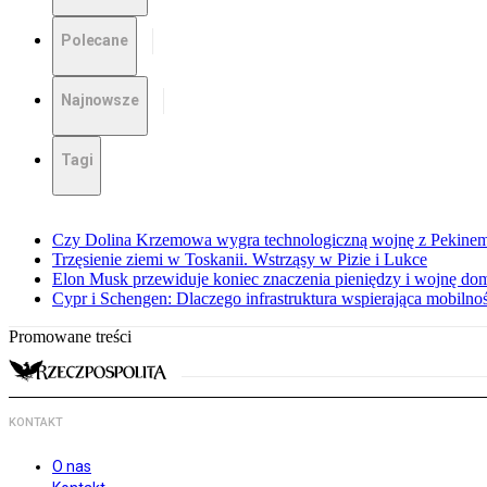
Polecane
Najnowsze
Tagi
Czy Dolina Krzemowa wygra technologiczną wojnę z Pekinem?
Trzęsienie ziemi w Toskanii. Wstrząsy w Pizie i Lukce
Elon Musk przewiduje koniec znaczenia pieniędzy i wojnę do
Cypr i Schengen: Dlaczego infrastruktura wspierająca mobilno
Promowane treści
KONTAKT
O nas