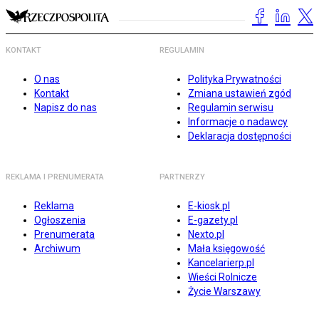
KONTAKT
REGULAMIN
O nas
Polityka Prywatności
Kontakt
Zmiana ustawień zgód
Napisz do nas
Regulamin serwisu
Informacje o nadawcy
Deklaracja dostępności
REKLAMA I PRENUMERATA
PARTNERZY
Reklama
E-kiosk.pl
Ogłoszenia
E-gazety.pl
Prenumerata
Nexto.pl
Archiwum
Mała księgowość
Kancelarierp.pl
Wieści Rolnicze
Życie Warszawy