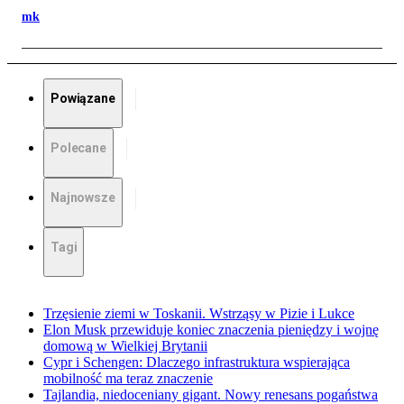
mk
Powiązane
Polecane
Najnowsze
Tagi
Trzęsienie ziemi w Toskanii. Wstrząsy w Pizie i Lukce
Elon Musk przewiduje koniec znaczenia pieniędzy i wojnę
domową w Wielkiej Brytanii
Cypr i Schengen: Dlaczego infrastruktura wspierająca
mobilność ma teraz znaczenie
Tajlandia, niedoceniany gigant. Nowy renesans pogaństwa