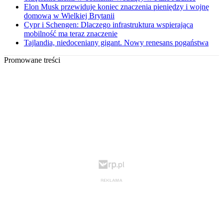
Elon Musk przewiduje koniec znaczenia pieniędzy i wojnę
domową w Wielkiej Brytanii
Cypr i Schengen: Dlaczego infrastruktura wspierająca
mobilność ma teraz znaczenie
Tajlandia, niedoceniany gigant. Nowy renesans pogaństwa
Promowane treści