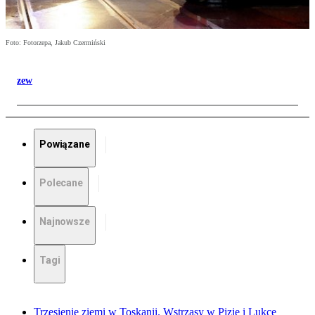
Foto: Fotorzepa, Jakub Czermiński
zew
Powiązane
Polecane
Najnowsze
Tagi
Trzęsienie ziemi w Toskanii. Wstrząsy w Pizie i Lukce