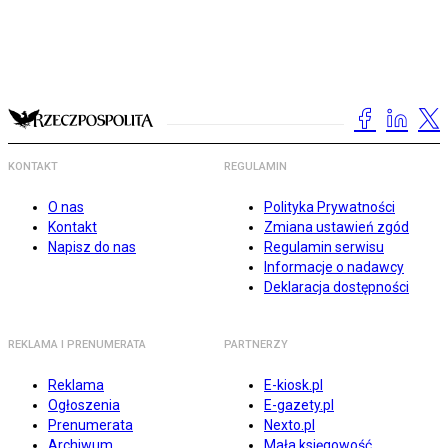
KONTAKT
REGULAMIN
O nas
Polityka Prywatności
Kontakt
Zmiana ustawień zgód
Napisz do nas
Regulamin serwisu
Informacje o nadawcy
Deklaracja dostępności
REKLAMA I PRENUMERATA
PARTNERZY
Reklama
E-kiosk.pl
Ogłoszenia
E-gazety.pl
Prenumerata
Nexto.pl
Archiwum
Mała księgowość