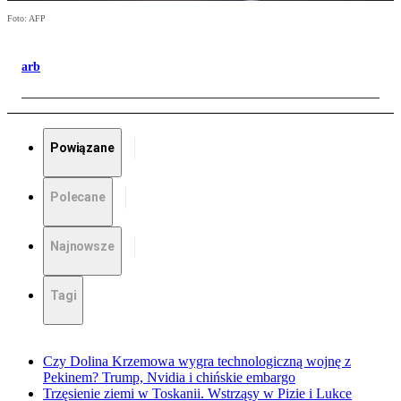
Foto: AFP
arb
Powiązane
Polecane
Najnowsze
Tagi
Czy Dolina Krzemowa wygra technologiczną wojnę z
Pekinem? Trump, Nvidia i chińskie embargo
Trzęsienie ziemi w Toskanii. Wstrząsy w Pizie i Lukce