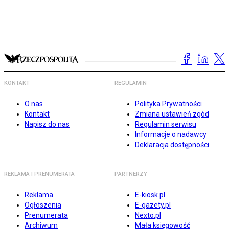
KONTAKT
REGULAMIN
O nas
Polityka Prywatności
Kontakt
Zmiana ustawień zgód
Napisz do nas
Regulamin serwisu
Informacje o nadawcy
Deklaracja dostępności
REKLAMA I PRENUMERATA
PARTNERZY
Reklama
E-kiosk.pl
Ogłoszenia
E-gazety.pl
Prenumerata
Nexto.pl
Archiwum
Mała księgowość