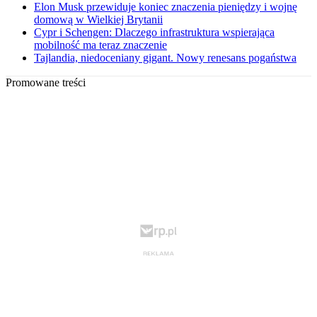
Elon Musk przewiduje koniec znaczenia pieniędzy i wojnę
domową w Wielkiej Brytanii
Cypr i Schengen: Dlaczego infrastruktura wspierająca
mobilność ma teraz znaczenie
Tajlandia, niedoceniany gigant. Nowy renesans pogaństwa
Promowane treści