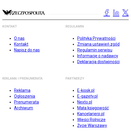
KONTAKT
REGULAMIN
O nas
Polityka Prywatności
Kontakt
Zmiana ustawień zgód
Napisz do nas
Regulamin serwisu
Informacje o nadawcy
Deklaracja dostępności
REKLAMA I PRENUMERATA
PARTNERZY
Reklama
E-kiosk.pl
Ogłoszenia
E-gazety.pl
Prenumerata
Nexto.pl
Archiwum
Mała księgowość
Kancelarierp.pl
Wieści Rolnicze
Życie Warszawy