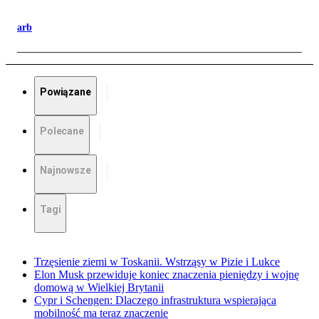
arb
Powiązane
Polecane
Najnowsze
Tagi
Trzęsienie ziemi w Toskanii. Wstrząsy w Pizie i Lukce
Elon Musk przewiduje koniec znaczenia pieniędzy i wojnę
domową w Wielkiej Brytanii
Cypr i Schengen: Dlaczego infrastruktura wspierająca
mobilność ma teraz znaczenie