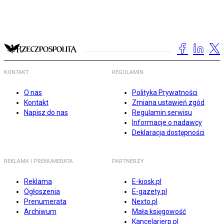
KONTAKT
REGULAMIN
O nas
Polityka Prywatności
Kontakt
Zmiana ustawień zgód
Napisz do nas
Regulamin serwisu
Informacje o nadawcy
Deklaracja dostępności
REKLAMA I PRENUMERATA
PARTNERZY
Reklama
E-kiosk.pl
Ogłoszenia
E-gazety.pl
Prenumerata
Nexto.pl
Archiwum
Mała księgowość
Kancelarierp.pl