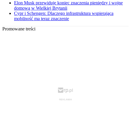
Elon Musk przewiduje koniec znaczenia pieniędzy i wojnę
domową w Wielkiej Brytanii
Cypr i Schengen: Dlaczego infrastruktura wspierająca
mobilność ma teraz znaczenie
Promowane treści