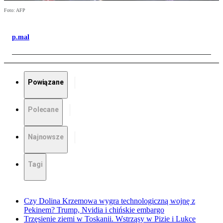
Foto: AFP
p.mal
Powiązane
Polecane
Najnowsze
Tagi
Czy Dolina Krzemowa wygra technologiczną wojnę z
Pekinem? Trump, Nvidia i chińskie embargo
Trzęsienie ziemi w Toskanii. Wstrząsy w Pizie i Lukce