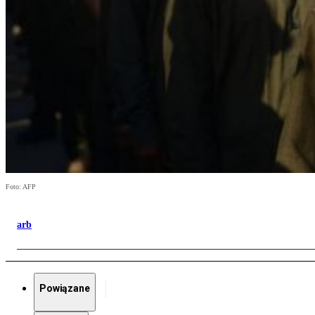
Foto: AFP
arb
Powiązane