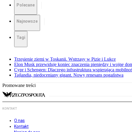
Polecane
Najnowsze
Tagi
Trzęsienie ziemi w Toskanii. Wstrząsy w Pizie i Lukce
Elon Musk przewiduje koniec znaczenia pieniędzy i wojnę do
Cypr i Schengen: Dlaczego infrastruktura wspierająca mobilno
Tajlandia, niedoceniany gigant. Nowy renesans pogaństwa
Promowane treści
KONTAKT
O nas
Kontakt