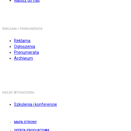
Napisz do nas
REKLAMA I PRENUMERATA
Reklama
Ogłoszenia
Prenumerata
Archiwum
NASZE WYDARZENIA
Szkolenia i konferencje
MAPA STRONY
OFERTA PRODUKTOWA