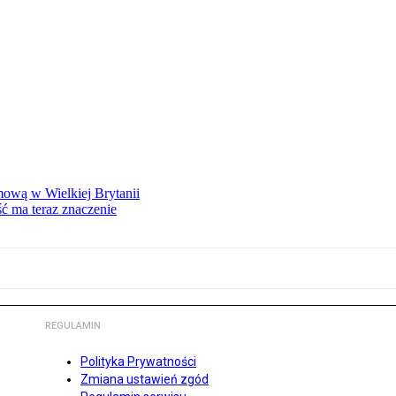
mową w Wielkiej Brytanii
ść ma teraz znaczenie
REGULAMIN
Polityka Prywatności
Zmiana ustawień zgód