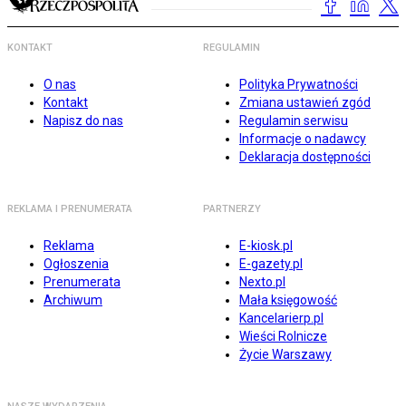
KONTAKT
REGULAMIN
O nas
Polityka Prywatności
Kontakt
Zmiana ustawień zgód
Napisz do nas
Regulamin serwisu
Informacje o nadawcy
Deklaracja dostępności
REKLAMA I PRENUMERATA
PARTNERZY
Reklama
E-kiosk.pl
Ogłoszenia
E-gazety.pl
Prenumerata
Nexto.pl
Archiwum
Mała księgowość
Kancelarierp.pl
Wieści Rolnicze
Życie Warszawy