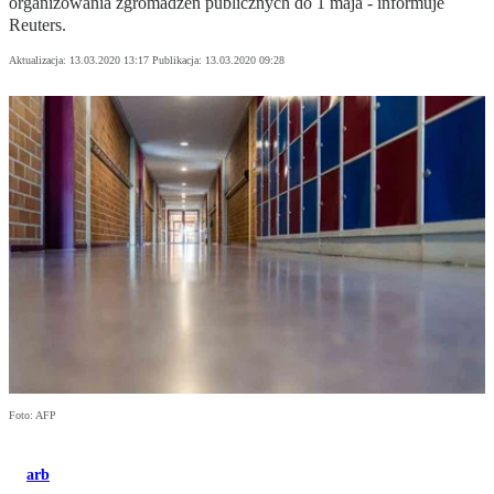
organizowania zgromadzeń publicznych do 1 maja - informuje
Reuters.
Aktualizacja:
13.03.2020 13:17
Publikacja:
13.03.2020 09:28
Foto: AFP
arb