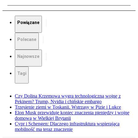
Powiązane
Polecane
Najnowsze
Tagi
Czy Dolina Krzemowa wygra technologiczną wojnę z
Pekinem? Trump, Nvidia i chińskie embargo
Trzęsienie ziemi w Toskanii. Wstrząsy w Pizie i Lukce
Elon Musk przewiduje koniec znaczenia pieniędzy i wojnę
domową w Wielkiej Brytanii
Cypr i Schengen: Dlaczego infrastruktura wspierająca
mobilność ma teraz znaczenie