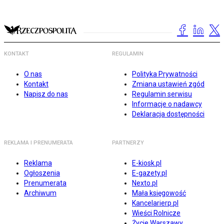
KONTAKT
REGULAMIN
O nas
Polityka Prywatności
Kontakt
Zmiana ustawień zgód
Napisz do nas
Regulamin serwisu
Informacje o nadawcy
Deklaracja dostępności
REKLAMA I PRENUMERATA
PARTNERZY
Reklama
E-kiosk.pl
Ogłoszenia
E-gazety.pl
Prenumerata
Nexto.pl
Archiwum
Mała księgowość
Kancelarierp.pl
Wieści Rolnicze
Życie Warszawy