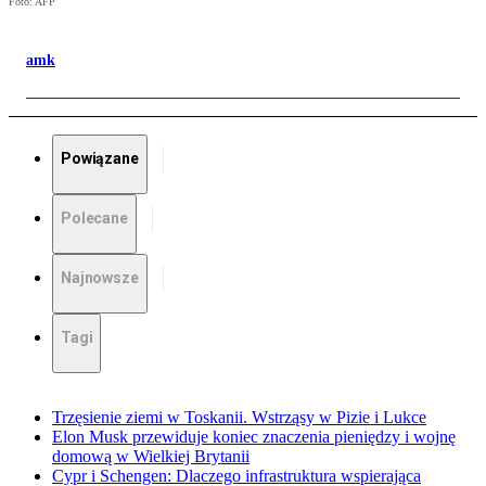
Foto: AFP
amk
Powiązane
Polecane
Najnowsze
Tagi
Trzęsienie ziemi w Toskanii. Wstrząsy w Pizie i Lukce
Elon Musk przewiduje koniec znaczenia pieniędzy i wojnę
domową w Wielkiej Brytanii
Cypr i Schengen: Dlaczego infrastruktura wspierająca