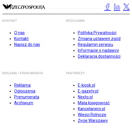
KONTAKT
REGULAMIN
O nas
Polityka Prywatności
Kontakt
Zmiana ustawień zgód
Napisz do nas
Regulamin serwisu
Informacje o nadawcy
Deklaracja dostępności
REKLAMA I PRENUMERATA
PARTNERZY
Reklama
E-kiosk.pl
Ogłoszenia
E-gazety.pl
Prenumerata
Nexto.pl
Archiwum
Mała księgowość
Kancelarierp.pl
Wieści Rolnicze
Życie Warszawy