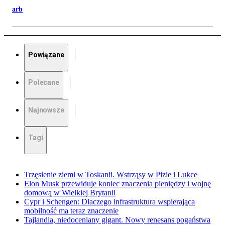
arb
Powiązane
Polecane
Najnowsze
Tagi
Trzęsienie ziemi w Toskanii. Wstrząsy w Pizie i Lukce
Elon Musk przewiduje koniec znaczenia pieniędzy i wojnę
domową w Wielkiej Brytanii
Cypr i Schengen: Dlaczego infrastruktura wspierająca
mobilność ma teraz znaczenie
Tajlandia, niedoceniany gigant. Nowy renesans pogaństwa