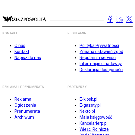
KONTAKT
REGULAMIN
O nas
Polityka Prywatności
Kontakt
Zmiana ustawień zgód
Napisz do nas
Regulamin serwisu
Informacje o nadawcy
Deklaracja dostępności
REKLAMA I PRENUMERATA
PARTNERZY
Reklama
E-kiosk.pl
Ogłoszenia
E-gazety.pl
Prenumerata
Nexto.pl
Archiwum
Mała księgowość
Kancelarierp.pl
Wieści Rolnicze