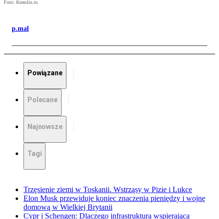
Foto: Kremlin.ru
p.mal
Powiązane
Polecane
Najnowsze
Tagi
Trzęsienie ziemi w Toskanii. Wstrząsy w Pizie i Lukce
Elon Musk przewiduje koniec znaczenia pieniędzy i wojnę
domową w Wielkiej Brytanii
Cypr i Schengen: Dlaczego infrastruktura wspierająca