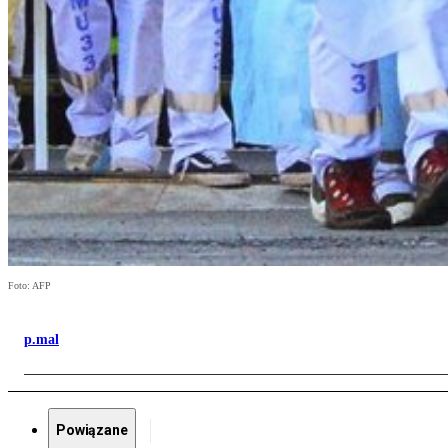
Foto: AFP
p.mal
Powiązane