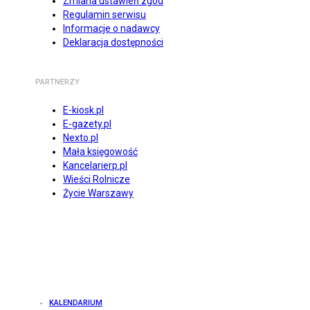
Zmiana ustawień zgód
Regulamin serwisu
Informacje o nadawcy
Deklaracja dostępności
PARTNERZY
E-kiosk.pl
E-gazety.pl
Nexto.pl
Mała księgowość
Kancelarierp.pl
Wieści Rolnicze
Życie Warszawy
KALENDARIUM