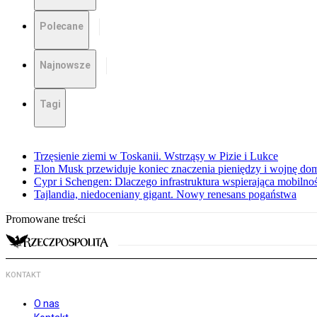
Polecane
Najnowsze
Tagi
Trzęsienie ziemi w Toskanii. Wstrząsy w Pizie i Lukce
Elon Musk przewiduje koniec znaczenia pieniędzy i wojnę do
Cypr i Schengen: Dlaczego infrastruktura wspierająca mobilno
Tajlandia, niedoceniany gigant. Nowy renesans pogaństwa
Promowane treści
KONTAKT
O nas