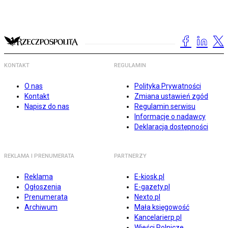
KONTAKT
REGULAMIN
O nas
Polityka Prywatności
Kontakt
Zmiana ustawień zgód
Napisz do nas
Regulamin serwisu
Informacje o nadawcy
Deklaracja dostępności
REKLAMA I PRENUMERATA
PARTNERZY
Reklama
E-kiosk.pl
Ogłoszenia
E-gazety.pl
Prenumerata
Nexto.pl
Archiwum
Mała księgowość
Kancelarierp.pl
Wieści Rolnicze