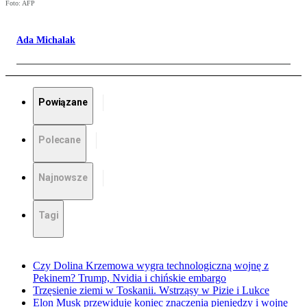
Foto: AFP
Ada Michalak
Powiązane
Polecane
Najnowsze
Tagi
Czy Dolina Krzemowa wygra technologiczną wojnę z
Pekinem? Trump, Nvidia i chińskie embargo
Trzęsienie ziemi w Toskanii. Wstrząsy w Pizie i Lukce
Elon Musk przewiduje koniec znaczenia pieniędzy i wojnę