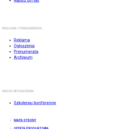
Napisz do nas
REKLAMA I PRENUMERATA
Reklama
Ogłoszenia
Prenumerata
Archiwum
NASZE WYDARZENIA
Szkolenia i konferencje
MAPA STRONY
OFERTA PRODUKTOWA