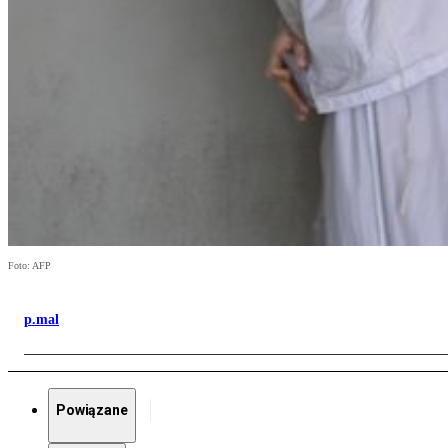
Foto: AFP
p.mal
Powiązane