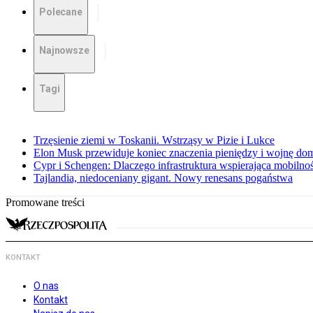
Polecane
Najnowsze
Tagi
Trzęsienie ziemi w Toskanii. Wstrząsy w Pizie i Lukce
Elon Musk przewiduje koniec znaczenia pieniędzy i wojnę do
Cypr i Schengen: Dlaczego infrastruktura wspierająca mobilno
Tajlandia, niedoceniany gigant. Nowy renesans pogaństwa
Promowane treści
KONTAKT
O nas
Kontakt