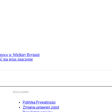
mową w Wielkiej Brytanii
ść ma teraz znaczenie
REGULAMIN
Polityka Prywatności
Zmiana ustawień zgód