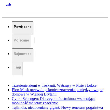
arb
Powiązane
Polecane
Najnowsze
Tagi
Trzęsienie ziemi w Toskanii. Wstrząsy w Pizie i Lukce
Elon Musk przewiduje koniec znaczenia pieniędzy i wojnę
domową w Wielkiej Brytanii
Cypr i Schengen: Dlaczego infrastruktura wspierająca
mobilność ma teraz znaczenie
Tajlandia, niedoceniany gigant. Nowy renesans pogaństwa