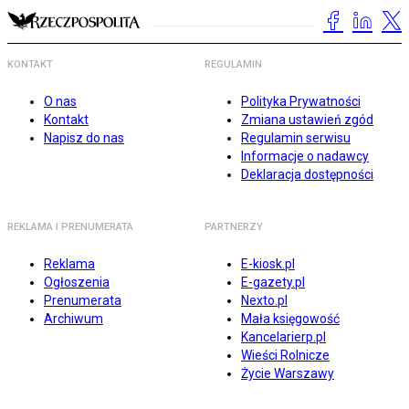
KONTAKT
REGULAMIN
O nas
Polityka Prywatności
Kontakt
Zmiana ustawień zgód
Napisz do nas
Regulamin serwisu
Informacje o nadawcy
Deklaracja dostępności
REKLAMA I PRENUMERATA
PARTNERZY
Reklama
E-kiosk.pl
Ogłoszenia
E-gazety.pl
Prenumerata
Nexto.pl
Archiwum
Mała księgowość
Kancelarierp.pl
Wieści Rolnicze
Życie Warszawy