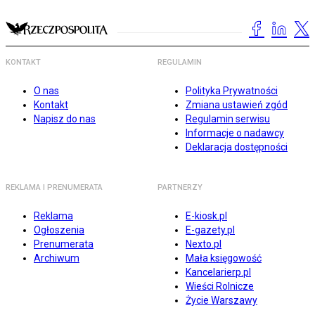
KONTAKT
REGULAMIN
O nas
Polityka Prywatności
Kontakt
Zmiana ustawień zgód
Napisz do nas
Regulamin serwisu
Informacje o nadawcy
Deklaracja dostępności
REKLAMA I PRENUMERATA
PARTNERZY
Reklama
E-kiosk.pl
Ogłoszenia
E-gazety.pl
Prenumerata
Nexto.pl
Archiwum
Mała księgowość
Kancelarierp.pl
Wieści Rolnicze
Życie Warszawy