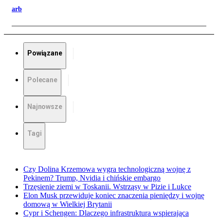
arb
Powiązane
Polecane
Najnowsze
Tagi
Czy Dolina Krzemowa wygra technologiczną wojnę z
Pekinem? Trump, Nvidia i chińskie embargo
Trzęsienie ziemi w Toskanii. Wstrząsy w Pizie i Lukce
Elon Musk przewiduje koniec znaczenia pieniędzy i wojnę
domową w Wielkiej Brytanii
Cypr i Schengen: Dlaczego infrastruktura wspierająca