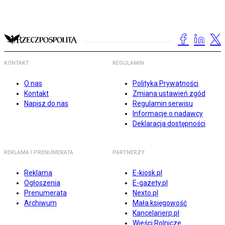
KONTAKT
REGULAMIN
O nas
Polityka Prywatności
Kontakt
Zmiana ustawień zgód
Napisz do nas
Regulamin serwisu
Informacje o nadawcy
Deklaracja dostępności
REKLAMA I PRENUMERATA
PARTNERZY
Reklama
E-kiosk.pl
Ogłoszenia
E-gazety.pl
Prenumerata
Nexto.pl
Archiwum
Mała księgowość
Kancelarierp.pl
Wieści Rolnicze