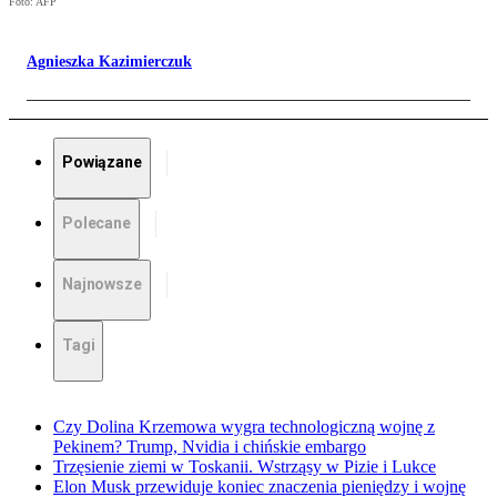
Foto: AFP
Agnieszka Kazimierczuk
Powiązane
Polecane
Najnowsze
Tagi
Czy Dolina Krzemowa wygra technologiczną wojnę z
Pekinem? Trump, Nvidia i chińskie embargo
Trzęsienie ziemi w Toskanii. Wstrząsy w Pizie i Lukce
Elon Musk przewiduje koniec znaczenia pieniędzy i wojnę