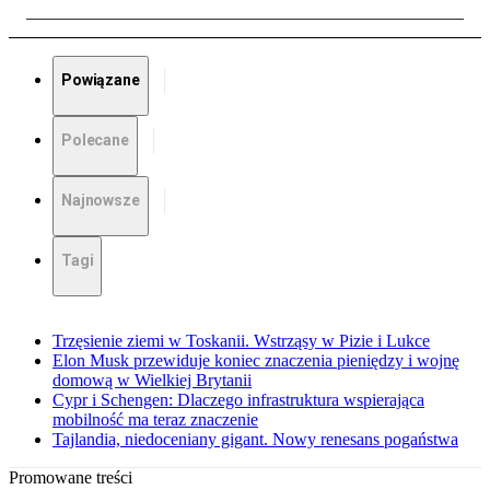
Powiązane
Polecane
Najnowsze
Tagi
Trzęsienie ziemi w Toskanii. Wstrząsy w Pizie i Lukce
Elon Musk przewiduje koniec znaczenia pieniędzy i wojnę
domową w Wielkiej Brytanii
Cypr i Schengen: Dlaczego infrastruktura wspierająca
mobilność ma teraz znaczenie
Tajlandia, niedoceniany gigant. Nowy renesans pogaństwa
Promowane treści