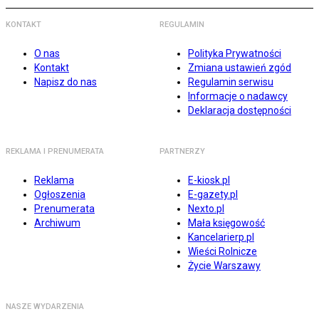
KONTAKT
REGULAMIN
O nas
Polityka Prywatności
Kontakt
Zmiana ustawień zgód
Napisz do nas
Regulamin serwisu
Informacje o nadawcy
Deklaracja dostępności
REKLAMA I PRENUMERATA
PARTNERZY
Reklama
E-kiosk.pl
Ogłoszenia
E-gazety.pl
Prenumerata
Nexto.pl
Archiwum
Mała księgowość
Kancelarierp.pl
Wieści Rolnicze
Życie Warszawy
NASZE WYDARZENIA