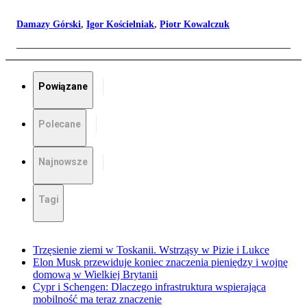
Damazy Górski
,
Igor Kościelniak
,
Piotr Kowalczuk
Powiązane
Polecane
Najnowsze
Tagi
Trzęsienie ziemi w Toskanii. Wstrząsy w Pizie i Lukce
Elon Musk przewiduje koniec znaczenia pieniędzy i wojnę
domową w Wielkiej Brytanii
Cypr i Schengen: Dlaczego infrastruktura wspierająca
mobilność ma teraz znaczenie