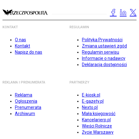
KONTAKT
REGULAMIN
O nas
Polityka Prywatności
Kontakt
Zmiana ustawień zgód
Napisz do nas
Regulamin serwisu
Informacje o nadawcy
Deklaracja dostępności
REKLAMA I PRENUMERATA
PARTNERZY
Reklama
E-kiosk.pl
Ogłoszenia
E-gazety.pl
Prenumerata
Nexto.pl
Archiwum
Mała księgowość
Kancelarierp.pl
Wieści Rolnicze
Życie Warszawy