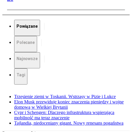
Powiązane
Polecane
Najnowsze
Tagi
Trzęsienie ziemi w Toskanii. Wstrząsy w Pizie i Lukce
Elon Musk przewiduje koniec znaczenia pieniędzy i wojnę
domową w Wielkiej Brytanii
Cypr i Schengen: Dlaczego infrastruktura wspierająca
mobilność ma teraz znaczenie
Tajlandia, niedoceniany gigant. Nowy renesans pogaństwa