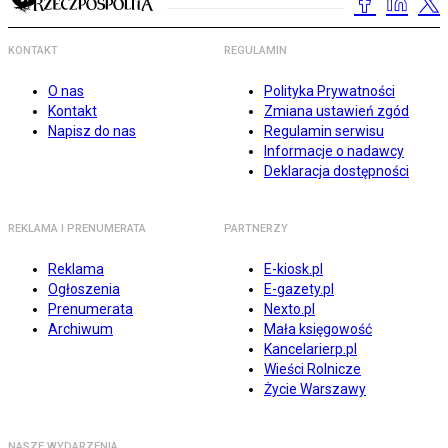
KONTAKT
REGULAMIN
O nas
Polityka Prywatności
Kontakt
Zmiana ustawień zgód
Napisz do nas
Regulamin serwisu
Informacje o nadawcy
Deklaracja dostępności
REKLAMA I PRENUMERATA
PARTNERZY
Reklama
E-kiosk.pl
Ogłoszenia
E-gazety.pl
Prenumerata
Nexto.pl
Archiwum
Mała księgowość
Kancelarierp.pl
Wieści Rolnicze
Życie Warszawy
NASZE WYDARZENIA