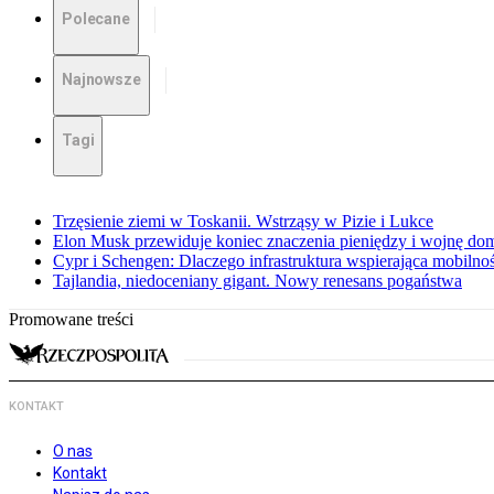
Polecane
Najnowsze
Tagi
Trzęsienie ziemi w Toskanii. Wstrząsy w Pizie i Lukce
Elon Musk przewiduje koniec znaczenia pieniędzy i wojnę do
Cypr i Schengen: Dlaczego infrastruktura wspierająca mobilno
Tajlandia, niedoceniany gigant. Nowy renesans pogaństwa
Promowane treści
KONTAKT
O nas
Kontakt