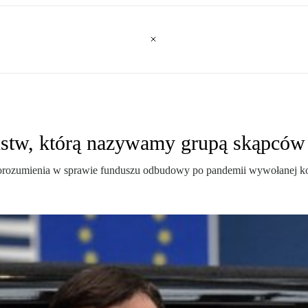
ństw, którą nazywamy grupą skąpców
 porozumienia w sprawie funduszu odbudowy po pandemii wywołanej k