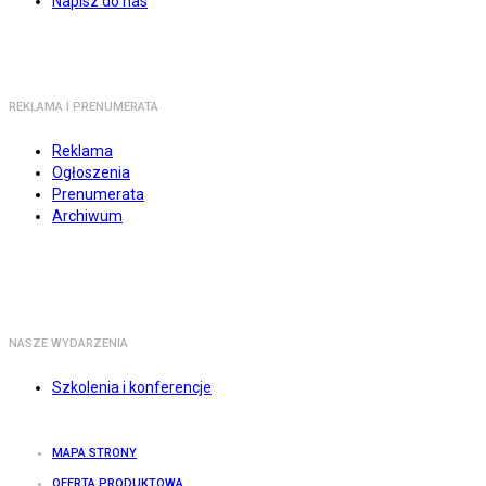
Napisz do nas
REKLAMA I PRENUMERATA
Reklama
Ogłoszenia
Prenumerata
Archiwum
NASZE WYDARZENIA
Szkolenia i konferencje
MAPA STRONY
OFERTA PRODUKTOWA