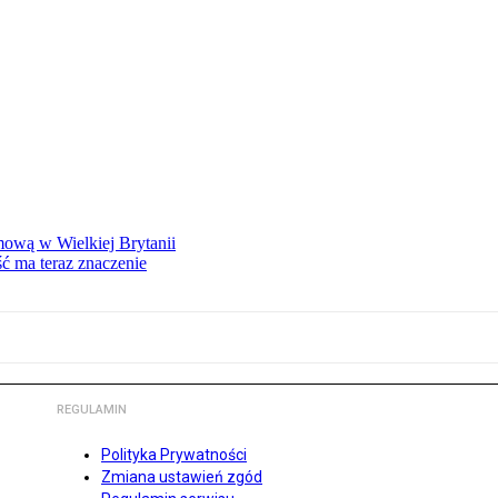
mową w Wielkiej Brytanii
ść ma teraz znaczenie
REGULAMIN
Polityka Prywatności
Zmiana ustawień zgód