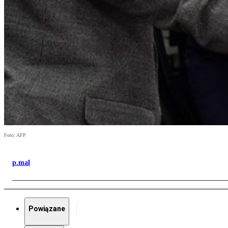
Foto: AFP
p.mal
Powiązane